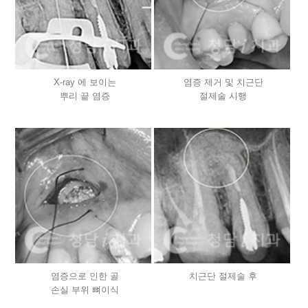
X-ray 에 보이는
염증 제거 및 치근단
뿌리 끝 염증
절제술 시행
염증으로 인한 골
치근단 절제술 후
손실 부위 뼈이식